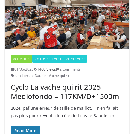
ACTUALITÉS
CYCLOSPORTIVES ET RALLYES VÉLO
01/06/2025
1460 Views
2 Comments
Jura
,
Lons-le-Saunier
,
Vache qui rit
Cyclo La vache qui rit 2025 –
Mediofondo – 117KM/D+1500m
2024, paf une erreur de taille de maillot, il n’en fallait
pas plus pour revenir du côté de Lons-le-Saunier en
Read More