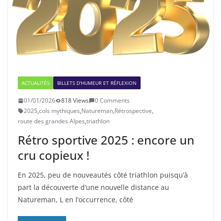
ACTUALITÉS
BILLETS D'HUMEUR ET RÉFLEXION
01/01/2026
818 Views
0 Comments
2025
,
cols mythiques
,
Natureman
,
Rétrospective
,
route des grandes Alpes
,
triathlon
Rétro sportive 2025 : encore un
cru copieux !
En 2025, peu de nouveautés côté triathlon puisqu’à
part la découverte d’une nouvelle distance au
Natureman, L en l’occurrence, côté