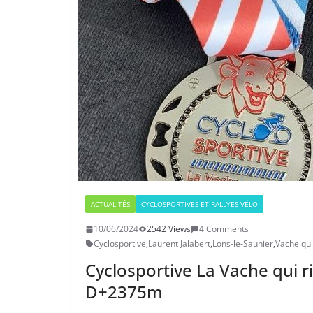
ACTUALITÉS
CYCLOSPORTIVES ET RALLYES VÉLO
10/06/2024
2542 Views
4 Comments
Cyclosportive
,
Laurent Jalabert
,
Lons-le-Saunier
,
Vache qui 
Cyclosportive La Vache qui r
D+2375m