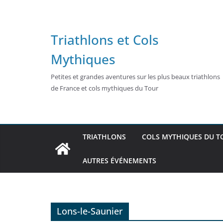
Passer
au
contenu
Triathlons et Cols
Mythiques
Petites et grandes aventures sur les plus beaux triathlons
de France et cols mythiques du Tour
TRIATHLONS
COLS MYTHIQUES DU T
AUTRES ÉVÉNEMENTS
Lons-le-Saunier