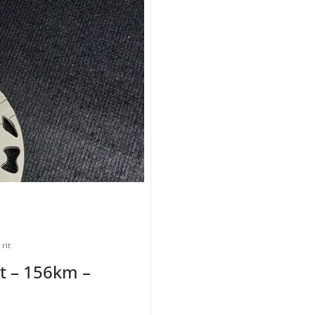
rit
it – 156km –