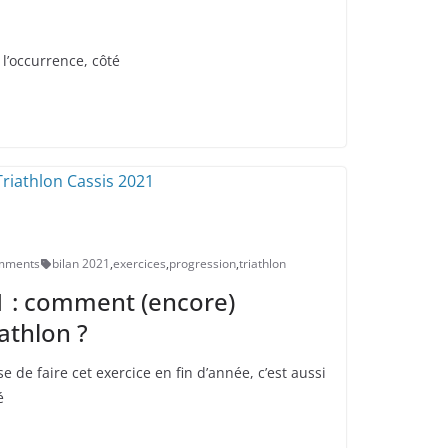
l’occurrence, côté
mments
bilan 2021
,
exercices
,
progression
,
triathlon
21 : comment (encore)
athlon ?
e de faire cet exercice en fin d’année, c’est aussi
é