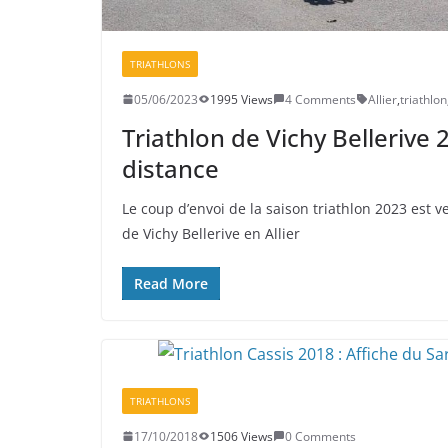
TRIATHLONS
05/06/2023
1995 Views
4 Comments
Allier
,
triathlon
Triathlon de Vichy Bellerive
distance
Le coup d’envoi de la saison triathlon 2023 est v
de Vichy Bellerive en Allier
Read More
TRIATHLONS
17/10/2018
1506 Views
0 Comments