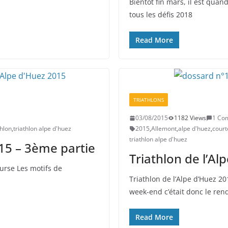
Bientôt fin mars, il est qua
tous les défis 2018
Read More
TRIATHLONS
03/08/2015
1182 Views
1 Co
thlon
,
triathlon alpe d'huez
2015
,
Allemont
,
alpe d'huez
,
court
triathlon alpe d'huez
015 – 3ème partie
Triathlon de l’Al
ourse Les motifs de
Triathlon de l’Alpe d’Huez 2
week-end c’était donc le rend
Read More