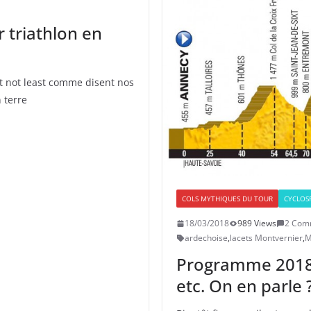
r triathlon en
ut not least comme disent nos
 terre
COLS MYTHIQUES DU TOUR
CYCLOSP
18/03/2018
989 Views
2 Com
ardechoise
,
lacets Montvernier
,
M
Programme 2018 :
etc. On en parle 