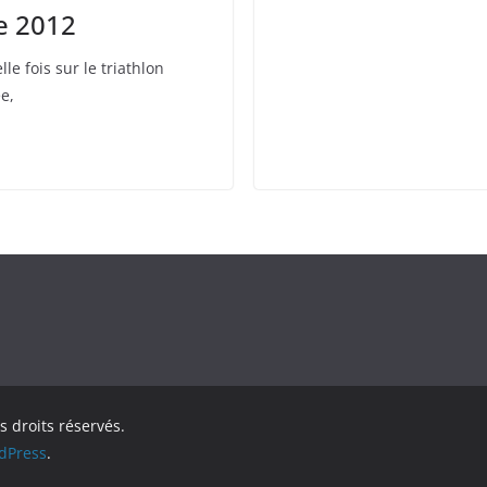
ue 2012
le fois sur le triathlon
e,
s droits réservés.
dPress
.