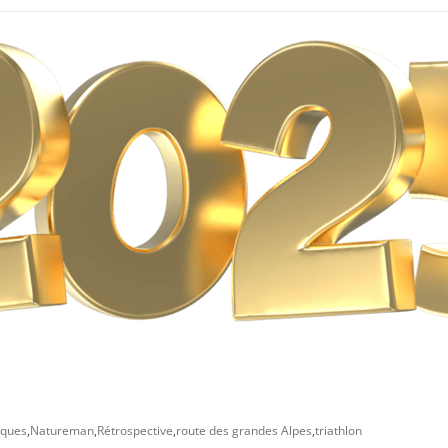
iques
,
Natureman
,
Rétrospective
,
route des grandes Alpes
,
triathlon