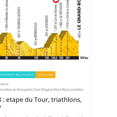
ORTIVES ET RALLYES VÉLO
TRIATHLONS
ments
arathon du Beaujolais
,
Time Megève Mont Blanc
,
triathlon
 etape du Tour, triathlons,
?