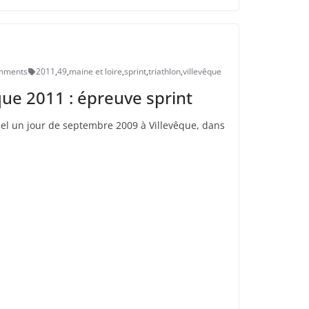
mments
2011
,
49
,
maine et loire
,
sprint
,
triathlon
,
villevêque
que 2011 : épreuve sprint
réel un jour de septembre 2009 à Villevêque, dans