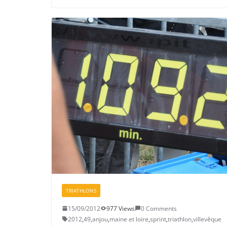
TRIATHLONS
15/09/2012
977 Views
0 Comments
2012
,
49
,
anjou
,
maine et loire
,
sprint
,
triathlon
,
villevêque