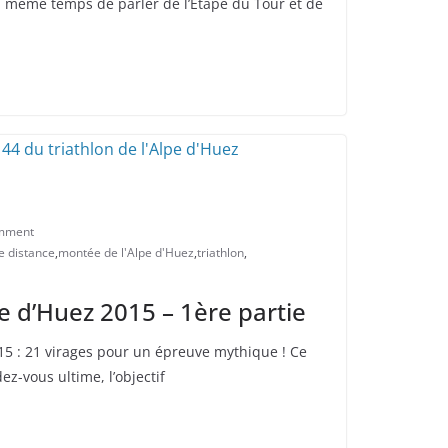
nd même temps de parler de l’Etape du Tour et de
mment
e distance
,
montée de l'Alpe d'Huez
,
triathlon
,
pe d’Huez 2015 – 1ère partie
015 : 21 virages pour un épreuve mythique ! Ce
ez-vous ultime, l’objectif