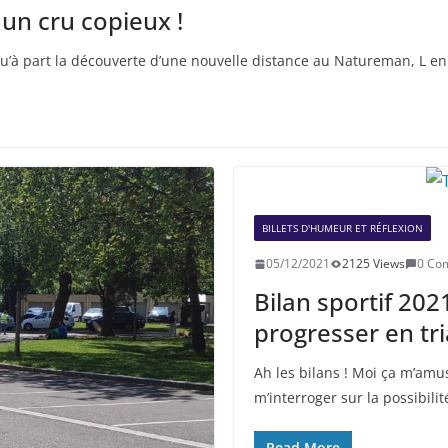
 un cru copieux !
u’à part la découverte d’une nouvelle distance au Natureman, L en 
BILLETS D'HUMEUR ET RÉFLEXION
05/12/2021
2125 Views
0 Co
Bilan sportif 20
progresser en tri
Ah les bilans ! Moi ça m’amus
m’interroger sur la possibilit
Read More