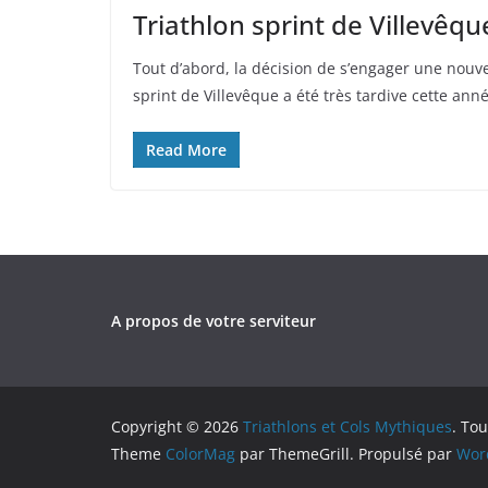
Triathlon sprint de Villevêq
Tout d’abord, la décision de s’engager une nouvel
sprint de Villevêque a été très tardive cette anné
Read More
A propos de votre serviteur
Copyright © 2026
Triathlons et Cols Mythiques
. Tou
Theme
ColorMag
par ThemeGrill. Propulsé par
Wor