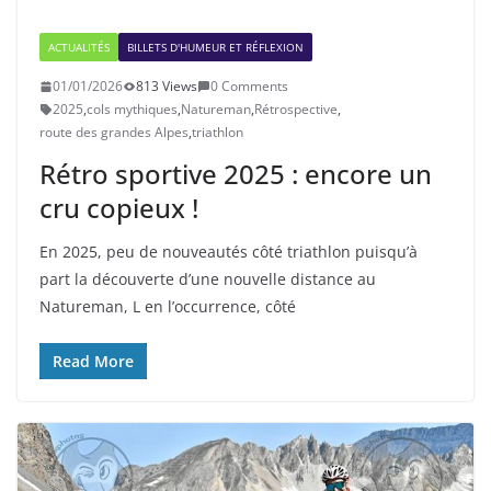
ACTUALITÉS
BILLETS D'HUMEUR ET RÉFLEXION
01/01/2026
813 Views
0 Comments
2025
,
cols mythiques
,
Natureman
,
Rétrospective
,
route des grandes Alpes
,
triathlon
Rétro sportive 2025 : encore un
cru copieux !
En 2025, peu de nouveautés côté triathlon puisqu’à
part la découverte d’une nouvelle distance au
Natureman, L en l’occurrence, côté
Read More