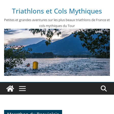
Passer
Triathlons et Cols Mythiques
au
contenu
Petites et grandes aventures sur les plus beaux triathlons de France et
cols mythiques du Tour