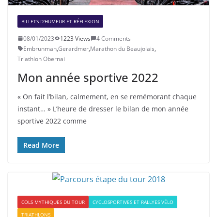
BILLETS D'HUMEUR ET RÉFLEXION
08/01/2023
1223 Views
4 Comments
Embrunman
,
Gerardmer
,
Marathon du Beaujolais
,
Triathlon Obernai
Mon année sportive 2022
« On fait l’bilan, calmement, en se remémorant chaque
instant… » L’heure de dresser le bilan de mon année
sportive 2022 comme
Read More
COLS MYTHIQUES DU TOUR
CYCLOSPORTIVES ET RALLYES VÉLO
TRIATHLONS