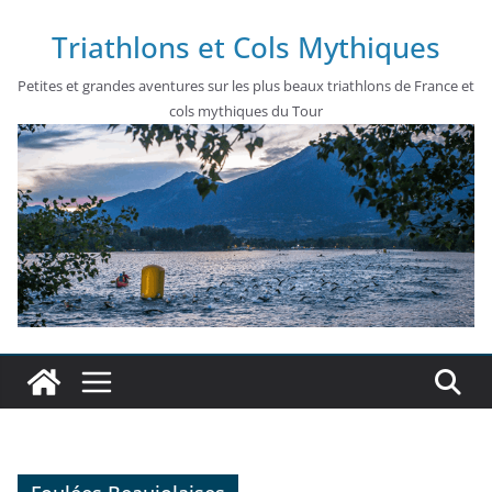
Passer
Triathlons et Cols Mythiques
au
contenu
Petites et grandes aventures sur les plus beaux triathlons de France et
cols mythiques du Tour