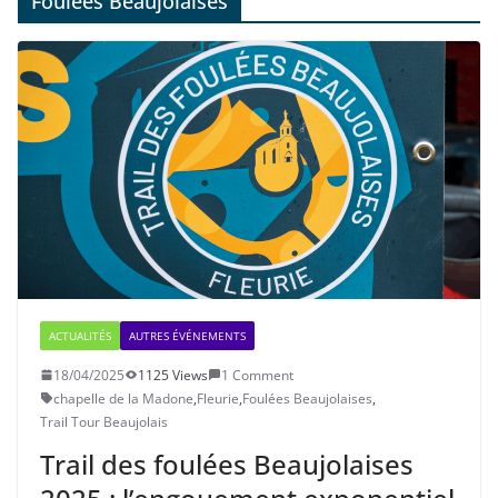
Foulées Beaujolaises
ACTUALITÉS
AUTRES ÉVÉNEMENTS
18/04/2025
1125 Views
1 Comment
chapelle de la Madone
,
Fleurie
,
Foulées Beaujolaises
,
Trail Tour Beaujolais
Trail des foulées Beaujolaises