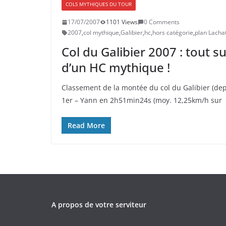
COLS MYTHIQUES DU TOUR
17/07/2007
1101 Views
0 Comments
2007
,
col mythique
,
Galibier
,
hc
,
hors catégorie
,
plan Lacha
Col du Galibier 2007 : tout s
d’un HC mythique !
Classement de la montée du col du Galibier (de
1er – Yann en 2h51min24s (moy. 12,25km/h sur
Read More
A propos de votre serviteur