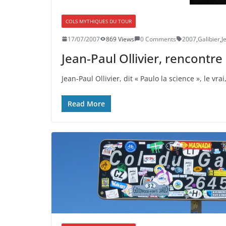
COLS MYTHIQUES DU TOUR
17/07/2007
869 Views
0 Comments
2007
,
Galibier
,
J
Jean-Paul Ollivier, rencontre
Jean-Paul Ollivier, dit « Paulo la science », le 
Read More