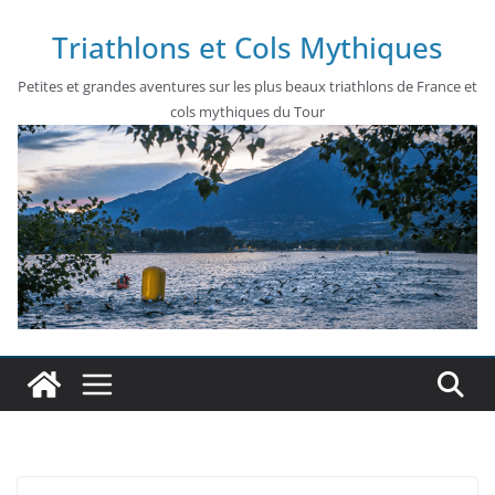
Passer
Triathlons et Cols Mythiques
au
contenu
Petites et grandes aventures sur les plus beaux triathlons de France et
cols mythiques du Tour