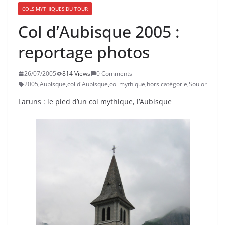
COLS MYTHIQUES DU TOUR
Col d’Aubisque 2005 :
reportage photos
26/07/2005
814 Views
0 Comments
2005
,
Aubisque
,
col d'Aubisque
,
col mythique
,
hors catégorie
,
Soulor
Laruns : le pied d’un col mythique, l’Aubisque