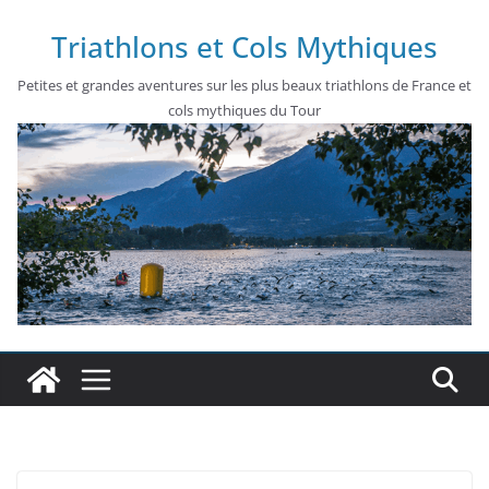
Passer
Triathlons et Cols Mythiques
au
contenu
Petites et grandes aventures sur les plus beaux triathlons de France et
cols mythiques du Tour