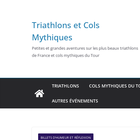
Passer
au
contenu
Triathlons et Cols
Mythiques
Petites et grandes aventures sur les plus beaux triathlons
de France et cols mythiques du Tour
TRIATHLONS
COLS MYTHIQUES DU T
AUTRES ÉVÉNEMENTS
BILLETS D'HUMEUR ET RÉFLEXION