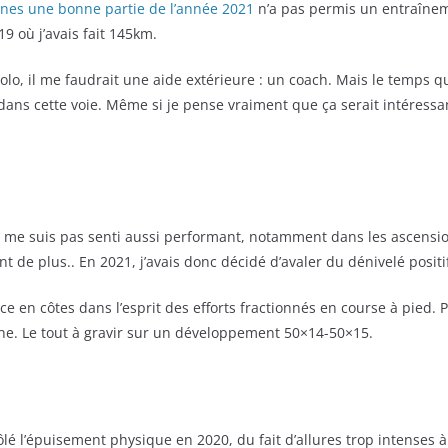
ines une bonne partie de l’année 2021
n’a pas permis un entraîneme
 où j’avais fait 145km.
solo, il me faudrait une aide extérieure : un coach. Mais le temps q
s cette voie. Même si je pense vraiment que ça serait intéressan
ne me suis pas senti aussi performant, notamment dans les ascens
t de plus.. En 2021, j’avais donc décidé d’avaler du dénivelé positi
rce en côtes dans l’esprit des efforts fractionnés en course à pied. 
e. Le tout à gravir sur un développement 50×14-50×15.
rôlé l’épuisement physique en 2020, du fait d’allures trop intenses 