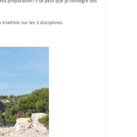
s ma préparation? Il se peut que je réintègre des
triathlon sur les 3 disciplines.