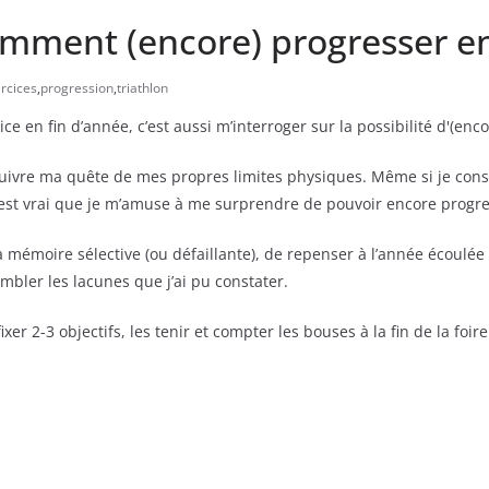
comment (encore) progresser en
rcices
,
progression
,
triathlon
ce en fin d’année, c’est aussi m’interroger sur la possibilité d'(enc
rsuivre ma quête de mes propres limites physiques. Même si je con
est vrai que je m’amuse à me surprendre de pouvoir encore progres
émoire sélective (ou défaillante), de repenser à l’année écoulée (e
bler les lacunes que j’ai pu constater.
xer 2-3 objectifs, les tenir et compter les bouses à la fin de la foire