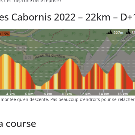
c’est déjà une belle reprise !
 des Cabornis 2022 – 22km – D
n montée qu’en descente. Pas beaucoup d’endroits pour se relâche
La course