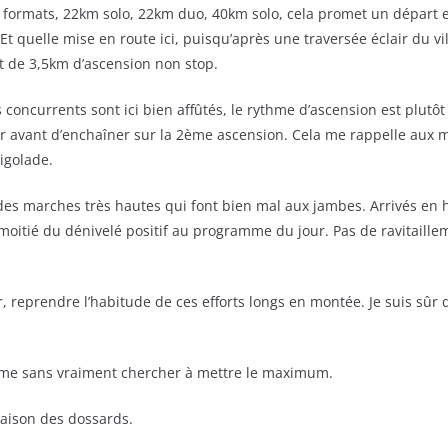
s formats, 22km solo, 22km duo, 40km solo, cela promet un départ e
t quelle mise en route ici, puisqu’après une traversée éclair du v
 de 3,5km d’ascension non stop.
 concurrents sont ici bien affûtés, le rythme d’ascension est plutô
 avant d’enchaîner sur la 2ème ascension. Cela me rappelle aux mau
rigolade.
 des marches très hautes qui font bien mal aux jambes. Arrivés en
moitié du dénivelé positif au programme du jour. Pas de ravitaillem
r, reprendre l’habitude de ces efforts longs en montée. Je suis sûr q
thme sans vraiment chercher à mettre le maximum.
aison des dossards.