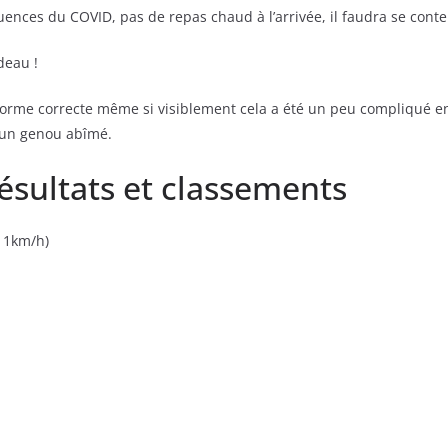
ences du COVID, pas de repas chaud à l’arrivée, il faudra se conte
deau !
 en forme correcte même si visiblement cela a été un peu compliqué 
 un genou abîmé.
Résultats et classements
11km/h)