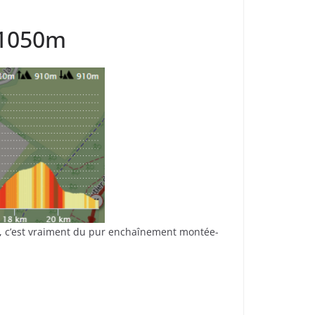
+1050m
r, c’est vraiment du pur enchaînement montée-