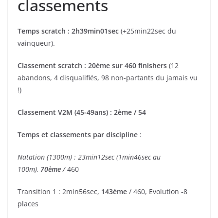
classements
Temps scratch : 2h39min01sec
(+25min22sec du
vainqueur).
Classement scratch : 20ème sur 460 finishers
(12
abandons, 4 disqualifiés, 98 non-partants du jamais vu
!)
Classement V2M (45-49ans) : 2ème / 54
Temps et classements par discipline
:
Natation (1300m) : 23min12sec (1min46sec au
100m),
70ème
/
460
Transition 1 : 2min56sec,
143ème
/ 460, Evolution -8
places