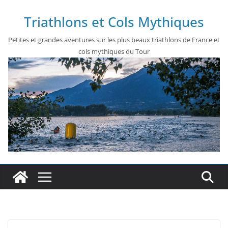
Passer
Triathlons et Cols Mythiques
au
contenu
Petites et grandes aventures sur les plus beaux triathlons de France et
cols mythiques du Tour