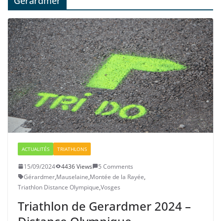
Gérardmer
ACTUALITÉS
TRIATHLONS
15/09/2024
4436 Views
5 Comments
Gérardmer
,
Mauselaine
,
Montée de la Rayée
,
Triathlon Distance Olympique
,
Vosges
Triathlon de Gerardmer 2024 –