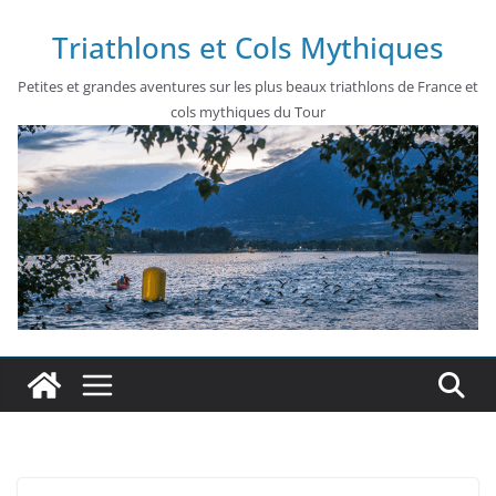
Passer
Triathlons et Cols Mythiques
au
contenu
Petites et grandes aventures sur les plus beaux triathlons de France et
cols mythiques du Tour