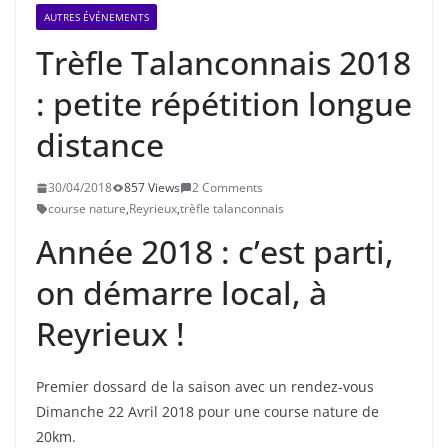
AUTRES ÉVÉNEMENTS
Trèfle Talanconnais 2018
: petite répétition longue
distance
30/04/2018
857 Views
2 Comments
course nature
,
Reyrieux
,
trèfle talanconnais
Année 2018 : c’est parti,
on démarre local, à
Reyrieux !
Premier dossard de la saison avec un rendez-vous
Dimanche 22 Avril 2018 pour une course nature de
20km.