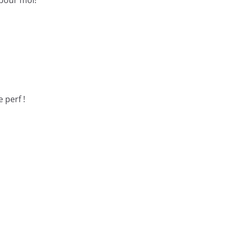
 pour moi!
 perf !