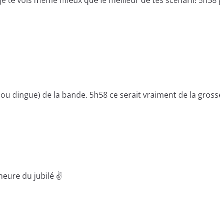
je te vois même mieux que le meilleur de tes scénarii! 5h58
(ou dingue) de la bande. 5h58 ce serait vraiment de la grosse
heure du jubilé ✌️