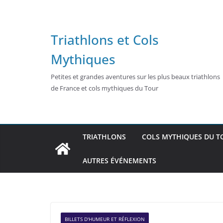
Passer
au
contenu
Triathlons et Cols
Mythiques
Petites et grandes aventures sur les plus beaux triathlons
de France et cols mythiques du Tour
TRIATHLONS
COLS MYTHIQUES DU T
AUTRES ÉVÉNEMENTS
BILLETS D'HUMEUR ET RÉFLEXION