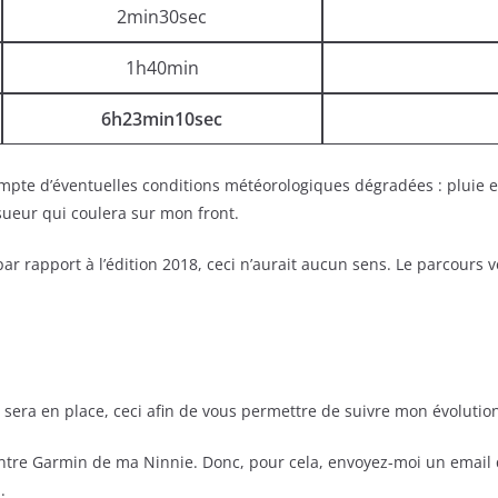
2min30sec
1h40min
6h23min10sec
te d’éventuelles conditions météorologiques dégradées : pluie et/
ueur qui coulera sur mon front.
r rapport à l’édition 2018, ceci n’aurait aucun sens. Le parcours 
g sera en place, ceci afin de vous permettre de suivre mon évolutio
ontre Garmin de ma Ninnie. Donc, pour cela, envoyez-moi un email q
.